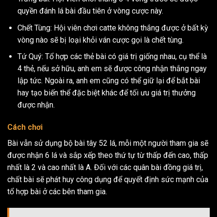
quyền đánh lá bài đầu tiên ở vòng cược này.
Chết Tùng: Hội viên chơi catte không thắng được ở bất kỳ
vòng nào sẽ bị loại khỏi ván cược gọi là chết tùng.
Tứ Quý: Tổ hợp các thẻ bài có giá trị giống nhau, cụ thể là
4 thẻ, nếu sở hữu, anh em sẽ được công nhận thắng ngay
lập tức. Ngoài ra, anh em cũng có thể giữ lại để bắt bài
hay tạo biến thể đặc biệt khác để tối ưu giá trị thưởng
được nhận.
Cách chơi
Bài vẫn sử dụng bộ bài tây 52 lá, mỗi một người tham gia sẽ
được nhận 6 lá và sắp xếp theo thứ tự từ thấp đến cao, thấp
nhất là 2 và cao nhất là A. Đối với các quân bài đồng giá trị,
chất bài sẽ phát huy công dụng để quyết định sức mạnh của
tổ hợp bài ở các bên tham gia.