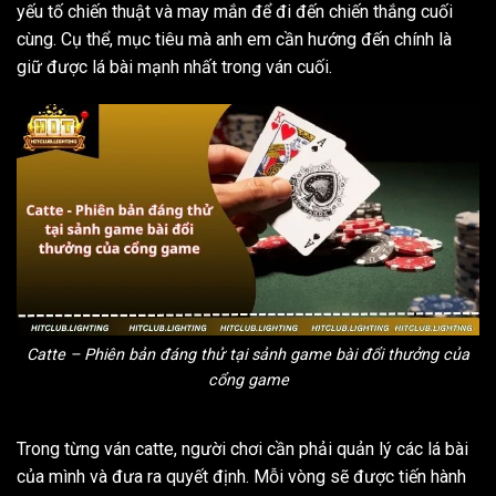
yếu tố chiến thuật và may mắn để đi đến chiến thắng cuối
cùng. Cụ thể, mục tiêu mà anh em cần hướng đến chính là
giữ được lá bài mạnh nhất trong ván cuối.
Catte – Phiên bản đáng thử tại sảnh game bài đổi thưởng của
cổng game
Trong từng ván catte, người chơi cần phải quản lý các lá bài
của mình và đưa ra quyết định. Mỗi vòng sẽ được tiến hành