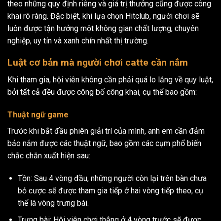
theo những quy định riêng và giá trị thưởng cũng được công
khai rõ ràng. Đặc biệt, khi lựa chọn Hitclub, người chơi sẽ
luôn được tận hưởng một không gian chất lượng, chuyên
nghiệp, uy tín và xanh chín nhất thị trường.
Luật cơ bản mà người chơi catte cần nắm
Khi tham gia, hội viên không cần phải quá lo lắng về quy luật,
bởi tất cả đều được công bố công khai, cụ thể bao gồm:
Thuật ngữ game
Trước khi bắt đầu phiên giải trí của mình, anh em cần đảm
bảo nắm được các thuật ngữ, bao gồm các cụm phổ biến
chắc chắn xuất hiện sau:
Tồn: Sau 4 vòng đầu, những người còn lại trên bàn chưa
bỏ cược sẽ được tham gia tiếp ở hai vòng tiếp theo, cụ
thể là vòng trưng bài.
Trưng bài: Hội viên chơi thắng ở 4 vòng trước sẽ được