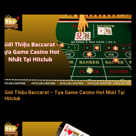
Giới Thiệu Baccarat – Tựa Game Casino Hot Nhất Tại
Hitclub