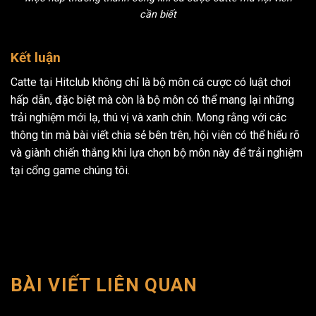
cần biết
Kết luận
Catte tại Hitclub không chỉ là bộ môn cá cược có luật chơi
hấp dẫn, đặc biệt mà còn là bộ môn có thể mang lại những
trải nghiệm mới lạ, thú vị và xanh chín. Mong rằng với các
thông tin mà bài viết chia sẻ bên trên, hội viên có thể hiểu rõ
và giành chiến thắng khi lựa chọn bộ môn này để trải nghiệm
tại cổng game chúng tôi.
BÀI VIẾT LIÊN QUAN