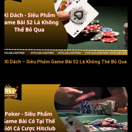
Xì Dách – Siêu Phẩm Game Bài 52 Lá Không Thể Bỏ Qua