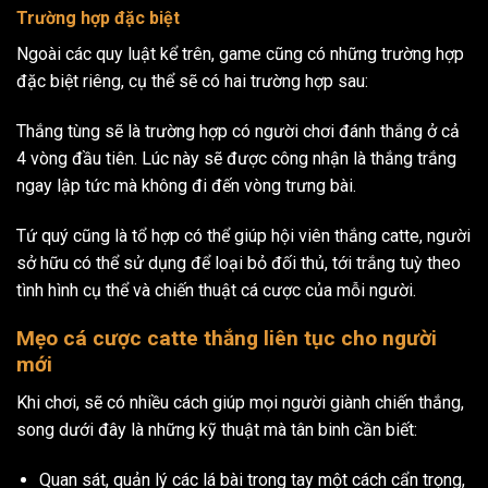
Trường hợp đặc biệt
Ngoài các quy luật kể trên, game cũng có những trường hợp
đặc biệt riêng, cụ thể sẽ có hai trường hợp sau:
Thắng tùng sẽ là trường hợp có người chơi đánh thắng ở cả
4 vòng đầu tiên. Lúc này sẽ được công nhận là thắng trắng
ngay lập tức mà không đi đến vòng trưng bài.
Tứ quý cũng là tổ hợp có thể giúp hội viên thắng catte, người
sở hữu có thể sử dụng để loại bỏ đối thủ, tới trắng tuỳ theo
tình hình cụ thể và chiến thuật cá cược của mỗi người.
Mẹo cá cược catte thắng liên tục cho người
mới
Khi chơi, sẽ có nhiều cách giúp mọi người giành chiến thắng,
song dưới đây là những kỹ thuật mà tân binh cần biết:
Quan sát, quản lý các lá bài trong tay một cách cẩn trọng,