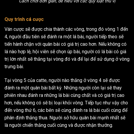
Cách chơi đơn giản, dễ hiểu với các quy luật thú vị
Quy trình cá cược
Ván cược sẽ được chia thành các vòng, trong đó vòng 1 đến
4, người đầu tiên sẽ đánh ra một lá bài, người tiếp theo sẽ
tiến hành chặn với quân bài có giá trị cao hơn. Nếu không có
lá nào hợp lệ, hội viên sẽ chọn úp bài, người có lá bài có giá
trị lớn nhất sẽ thắng tại vòng đó và để lại để sử dụng ở vòng
trưng bài.
Tại vòng 5 của catte, người nào thắng ở vòng 4 sẽ được
đánh ra một quân bài bất kỳ. Những người còn lại sẽ thay
phiên nhau đánh ra những lá bài cùng chất và có giá trị cao
hơn, nếu không có sẽ bị loại khỏi vòng. Tiếp tục như vậy cho
đến vòng thứ 6, các bên sẽ cùng đánh ra lá bài cuối cùng để
phân định thắng thua. Người sở hữu quân bài mạnh nhất sẽ
là người chiến thắng cuối cùng và được nhận thưởng.