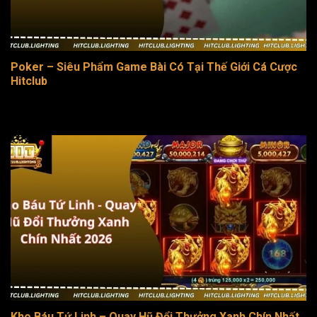
Poker – Siêu Phẩm Game Bài Có Tại Thế Giới Cá Cược
Hitclub
Kho Báu Tứ Linh – Quay Hũ Đổi Thưởng Xanh Chín Nhất