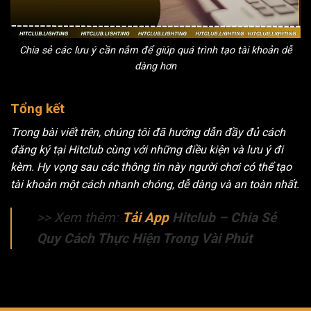
Chia sẻ các lưu ý cần nắm để giúp quá trình tạo tài khoản dễ
dàng hơn
Tổng kết
Trong bài viết trên, chúng tôi đã hướng dẫn đầy đủ cách
đăng ký tại Hitclub cùng với những điều kiện và lưu ý đi
kèm. Hy vọng sau các thông tin này người chơi có thể tạo
tài khoản một cách nhanh chóng, dễ dàng và an toàn nhất.
>> Xem thêm:
Tải App
Hitclub – Chia Sẻ
Quy Cách Thực Hiện Trong Vài Phút