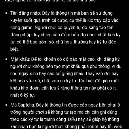
Tên đăng nhập: Đây là thông tin mà bạn sẽ sử dụng
xuyên suốt quá trình cá cược, cụ thể là lúc truy cập vào
cổng game. Người chơi có quyền tự do sáng tạo tên
đăng nhập, tuy nhiên cần đảm bảo độ dài ít nhất là 6 ký
tự, có thể bao gồm số, chữ hoa, thường hay ký tự đặc
biệt.
Mật khẩu: Để tài khoản có độ bảo mật cao, khi đăng ký,
người chơi không nên tạo mật khẩu quá phổ thông, ví dụ
như ngày sinh hay các số giống nhau. Thay vào đó, hãy
kết hợp vừa số, chữ, vừa có ký tự đặc biệt để giúp mật
khẩu khó đoán, cần lưu ý rằng thông tin này phải có ít
nhất 6 ký tự.
Mã Captcha: Đây là thông tin được cấp ngay bên phải ô
trống, người chơi sẽ không tự tạo mà chỉ cần ghi đúng
theo các ký tự là thành công. Điều này sẽ giúp hệ thống
xác nhận bạn là người thật, không phải robot hay lỗi web.