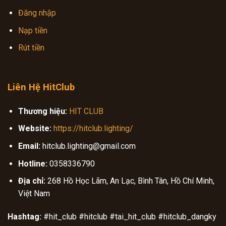
Đăng nhập
Nạp tiền
Rút tiền
Liên Hệ HitClub
Thương hiệu:
HIT CLUB
Website:
https://hitclub.lighting/
Email:
hitclub.lighting@gmail.com
Hotline:
0358336790
Địa chỉ:
268 Hồ Học Lãm, An Lạc, Bình Tân, Hồ Chí Minh,
Việt Nam
Hashtag:
#hit_club #hitclub #tai_hit_club #hitclub_dangky