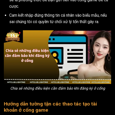
cược.
Cam kết nhập đúng thông tin cá nhân vào biểu mẫu, nếu
sai chúng tôi có quyền từ chối xử lý tổn thất gây ra.
Chia sẻ những điều kiện cần đảm bảo khi đăng ký ở cổng
Hướng dẫn tường tận các thao tác tạo tài
khoản ở cổng game