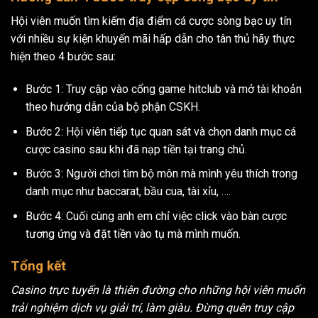
Hội viên muốn tìm kiếm địa điểm cá cược sòng bạc uy tín
với nhiều sự kiện khuyến mãi hấp dẫn cho tân thủ hãy thực
hiện theo 4 bước sau:
Bước 1: Truy cập vào cổng game hitclub và mở tài khoản
theo hướng dẫn của bộ phận CSKH.
Bước 2: Hội viên tiếp tục quan sát và chọn danh mục cá
cược casino sau khi đã nạp tiền tại trang chủ.
Bước 3: Người chơi tìm bộ môn mà mình yêu thích trong
danh mục như baccarat, bầu cua, tài xỉu, ….
Bước 4: Cuối cùng anh em chỉ việc click vào bàn cược
tương ứng và đặt tiền vào tụ mà mình muốn.
Tổng kết
Casino trực tuyến là thiên đường cho những hội viên muốn
trải nghiệm dịch vụ giải trí, làm giàu. Đừng quên truy cập