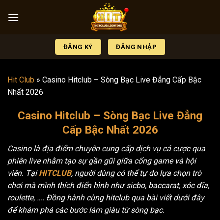
Bỏ
qua
nội
dung
ĐĂNG KÝ
ĐĂNG NHẬP
Hit Club
»
Casino Hitclub – Sòng Bạc Live Đẳng Cấp Bậc
Nhất 2026
Casino Hitclub – Sòng Bạc Live Đẳng
Cấp Bậc Nhất 2026
Casino là địa điểm chuyên cung cấp dịch vụ cá cược qua
phiên live nhằm tạo sự gần gũi giữa cổng game và hội
viên. Tại
HITCLUB
, người dùng có thể tự do lựa chọn trò
chơi mà mình thích điển hình như sicbo, baccarat, xóc đĩa,
roulette, …. Đồng hành cùng hitclub qua bài viết dưới đây
để khám phá các bước làm giàu từ sòng bạc.