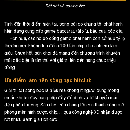
Đôi nét về casino live
Tính đến thời điểm hiện tại, sòng bài do chúng tôi phát hành
hiện đang cung cấp game baccarat, tài xỉu, bầu cua, xóc đĩa,
…. Hơn nữa, casino do cổng game phát hành còn sở hữu tỷ lệ
thưởng cực khủng lên đến x100 lần chip cho anh em làm
giàu. Chưa hết, sân chơi đã mang đến chương trình khuyến
mãi đặc biệt là tân thủ với giá trị lên đến hàng chục triệu
đồng.
Ưu điểm làm nên sòng bạc hitclub
Giải trí tại sòng bạc là điều mà không ít người dùng mong
muốn khi tại đây cung cấp đầy đủ dịch vụ từ khuyến mãi
đến phần thưởng. Sân chơi của chúng tôi còn thành công mô
phỏng màn hình cược, chip, … qua công nghệ 3D nhận được
rất nhiều đánh giá tích cực.