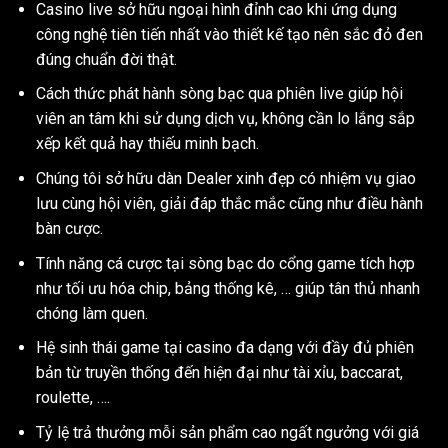
Casino live sở hữu ngoại hình đỉnh cao khi ứng dụng
công nghệ tiên tiến nhất vào thiết kế tạo nên sắc đỏ đen
đúng chuẩn đời thật.
Cách thức phát hành sòng bạc qua phiên live giúp hội
viên an tâm khi sử dụng dịch vụ, không cần lo lắng sắp
xếp kết quả hay thiếu minh bạch.
Chúng tôi sở hữu dàn Dealer xinh đẹp có nhiệm vụ giao
lưu cùng hội viên, giải đáp thắc mắc cũng như điều hành
bàn cược.
Tính năng cá cược tại sòng bạc do cổng game tích hợp
như tối ưu hóa chip, bảng thống kê, … giúp tân thủ nhanh
chóng làm quen.
Hệ sinh thái game tại casino đa dạng với đầy đủ phiên
bản từ truyền thống đến hiện đại như tài xỉu, baccarat,
roulette, ….
Tỷ lệ trả thưởng mỗi sản phẩm cao ngất ngưởng với giá